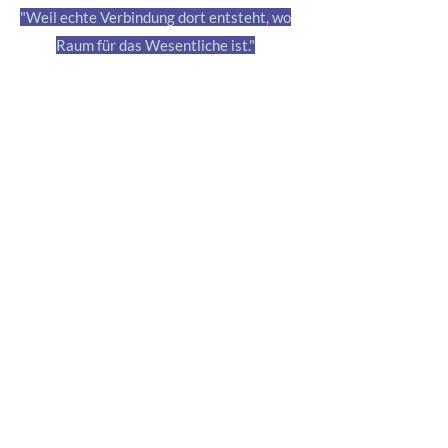
"Weil echte Verbindung dort entsteht, wo
Raum für das Wesentliche ist."
Einzelpersonen & Gruppen
Auszeiten für Menschen, die wieder in
Kontakt mit ihrem inneren Kompass
kommen und aus diesem Erleben neue
Impulse für ihr Leben finden möchten.