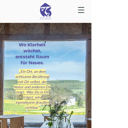
Wo Klarheit
wächst,
entsteht Raum
für Neues.
„Ein Ort, an dem
achtsame Berührung
mit Dir selbst, der
Natur und anderen Dir
zeigt: Was Du in Dir
trägst, wird
irgendwann draußen
sichtbar.“