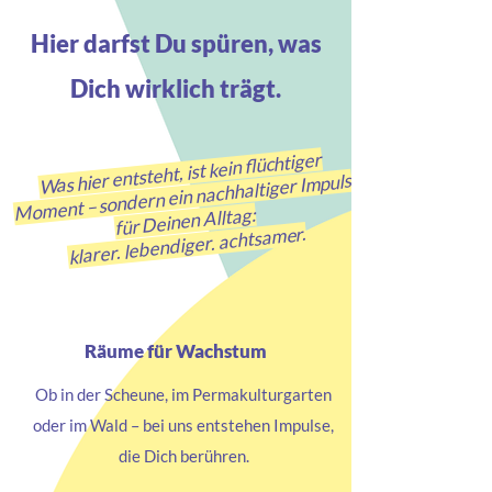
Hier darfst Du spüren, was
Dich wirklich trägt.
Was hier entsteht, ist kein flüchtiger
Moment – sondern ein nachhaltiger Impuls
für Deinen Alltag:
klarer. lebendiger. achtsamer.
Räume für Wachstum
Ob in der Scheune, im Permakulturgarten
oder im Wald – bei uns entstehen Impulse,
die Dich berühren.